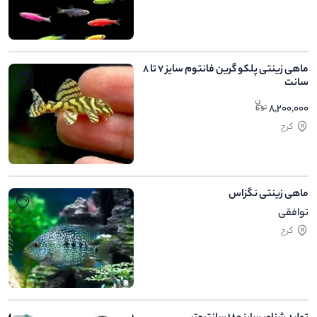
ماهی زینتی پلکو گرین فانتوم سایز 7 تا 8
سانت
8,200,000
کرج
ماهی زینتی نگزاس
توافقی
کرج