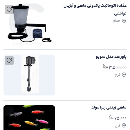
غذاده اتوماتیک پاندولی ماهی و آبزیان
توافقی
خمام
پاور هد مدل سوبو
3,500,000
کرج
ماهی زینتی زبرا مولد
75,000
کرج