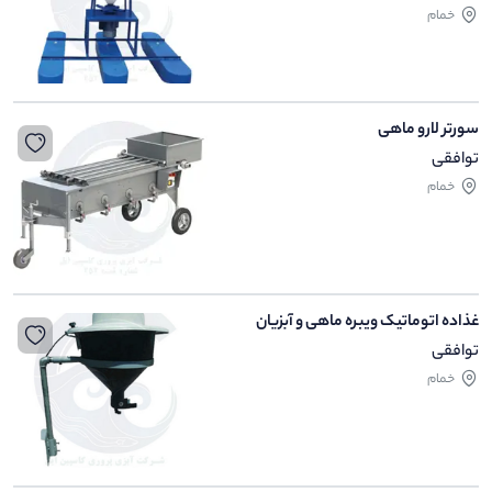
خمام
سورتر لارو ماهی
توافقی
خمام
غذاده اتوماتیک ویبره ماهی و آبزیان
توافقی
خمام