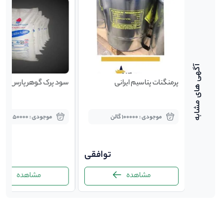
پرمنگنات پتاسیم ایرانی
سود پرک گوهر پارس
موجودی : 100000 گالن
موجودی : 50000 کیلوگرم
توافقی
توافقی
00
مشاهده
مشاهده