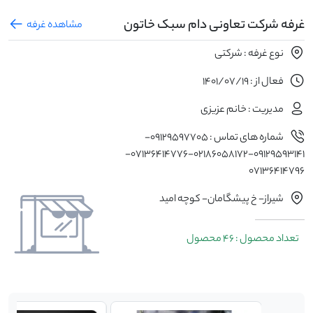
غرفه شرکت تعاونی دام سبک خاتون
مشاهده غرفه
نوع غرفه : شرکتی
فعال از : 1401/07/19
مدیریت : خانم عزیزی
شماره های تماس : 09129597705-
09129593141-02186058172-07136414776-
07136414796
شیراز- خ پیشگامان- کوچه امید
تعداد محصول : 46 محصول