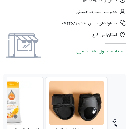
فعال از : 1402/01/26
مدیریت : سیدرضا حسینی
شماره های تماس : 09122686834
استان البرز، کرج
تعداد محصول : 47 محصول