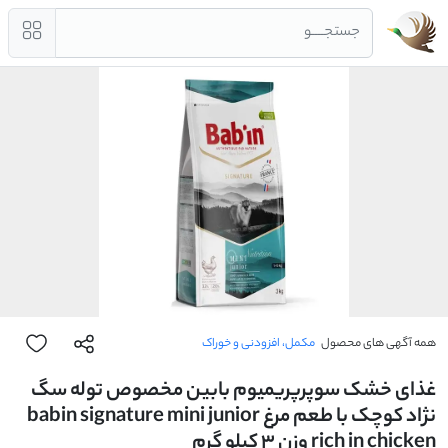
جستجــــو
همه آگهی های محصول
مکمل، افزودنی و خوراک
غذای خشک سوپرپریمیوم بابین مخصوص توله سگ
نژاد کوچک با طعم مرغ babin signature mini junior
rich in chicken وزن ۳ کیلو گرم