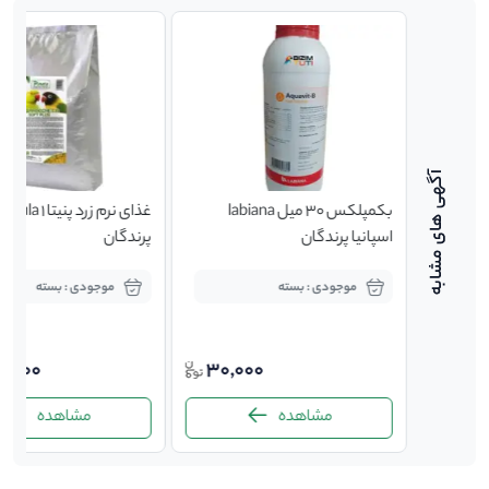
سگ wanpy ونپی با
بکمپلکس 30 میل labiana
غذای نرم زرد پنیتا a 1
دفیش
اسپانیا پرندگان
پرندگان
موجودی : بسته
موجودی : بسته
110,000
0,000
30,000
97,0
مشاهده
مشاهده