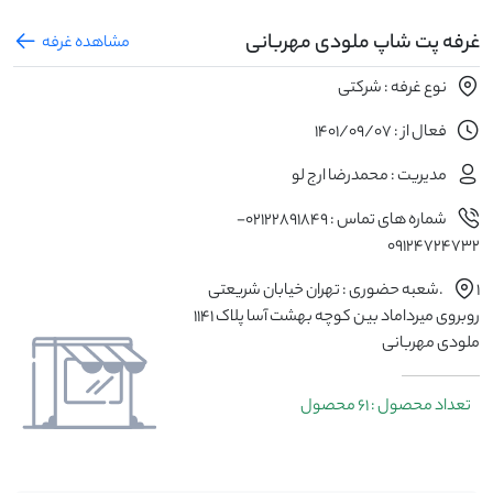
غرفه پت شاپ ملودی مهربانی
مشاهده غرفه
نوع غرفه : شرکتی
فعال از : 1401/09/07
مدیریت : محمدرضا ارج لو
شماره های تماس : 02122891849-
09124724732
۱.شعبه حضوری : تهران خیابان شریعتی
روبروی میرداماد بین کوچه بهشت آسا پلاک ۱۱۴۱
ملودی مهربانی
تعداد محصول : 61 محصول