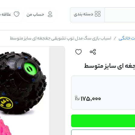
دسته بندی
حساب من
علاقه 
نات خانگی
اسباب بازی سگ مدل توپ تشویقی جغجغه ای سایز متوسط
غه ای سایز متوسط
175,000