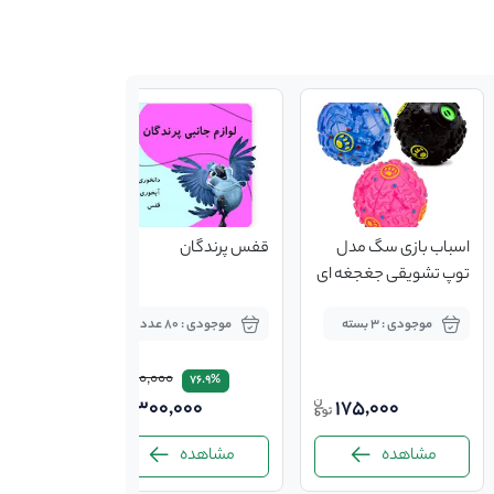
اسباب بازی سگ مدل
قفس پرندگان
اسباب بازی ل
توپ تشویقی جغجغه ای
سایز متوسط
موجودی : 3 بسته
موجودی : 80 عدد
موجودی : 
1,300,000
76.9%
300,000
175,000
مشاهده
مشاهده
مشاه