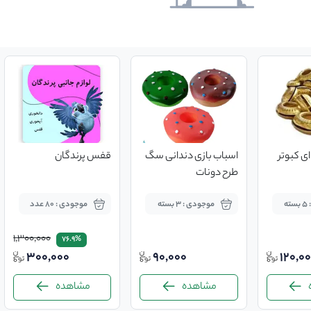
ی کبوتر
اسباب بازی دندانی سگ
قفس پرندگان
طرح دونات
ه
موجودی : 3 بسته
موجودی : 80 عدد
1,300,000
76.9%
300,000
90,000
120,0
مشاهده
مشاهده