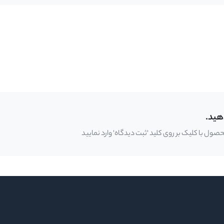
هید.
ل با کلیک بر روی کلید 'ثبت دیدگاه' وارد نمایید