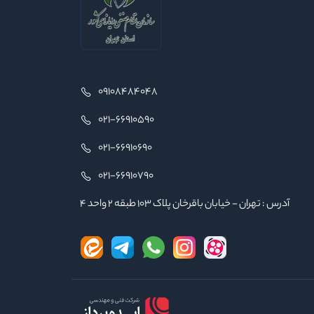
09108484048
021-66910590
021-66910690
021-66910790
آدرس : تهران - خیابان باقرخان پلاک ۱۰۳ طبقه ۲ واحد ۴