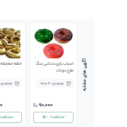
قلاده گردنی برند
اسباب بازی دندانی سگ
حلقه جغجغه ا
ferpelast مدل cricket
طرح دونات
موجودی : بسته
موجودی : 3 بسته
موجودی : 5 بست
235,000
6.4%
00
90,000
220,000
مشاهده
مشاهده
مشاهده