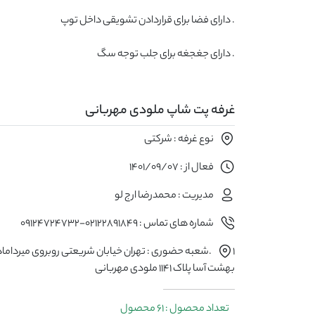
. دارای جغجغه برای جلب توجه سگ
غرفه پت شاپ ملودی مهربانی
نوع غرفه : شرکتی
فعال از : 1401/09/07
مدیریت : محمدرضا ارج لو
شماره های تماس : 02122891849-09124724732
۱.شعبه حضوری : تهران خیابان شریعتی روبروی میرداما
بهشت آسا پلاک ۱۱۴۱ ملودی مهربانی
تعداد محصول : 61 محصول