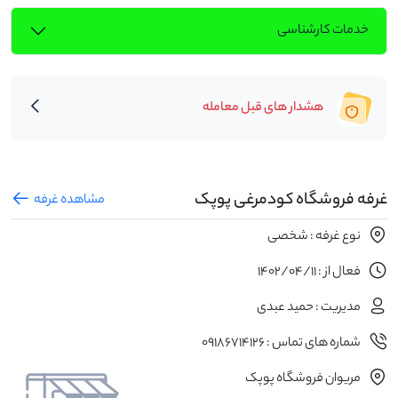
خدمات کارشناسی
هشدار های قبل معامله
غرفه فروشگاه کودمرغی پوپک
مشاهده غرفه
نوع غرفه : شخصی
فعال از : 1402/04/11
مدیریت : حمید عبدی
شماره های تماس : 09186714126
مریوان فروشگاه پوپک