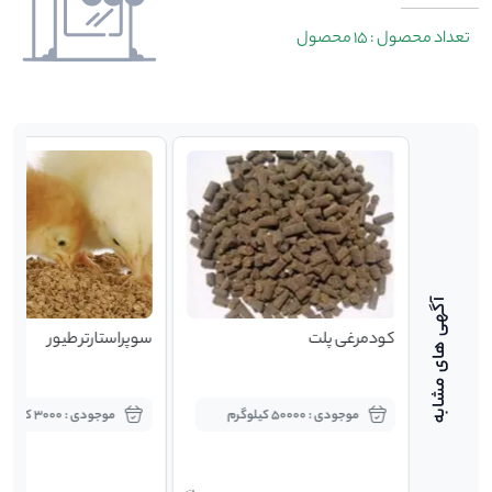
تعداد محصول : 15 محصول
کودمرغی پلت
سوپراستارتر طیور
موجودی : 50000 کیلوگرم
موجودی : 3000 کیلوگرم