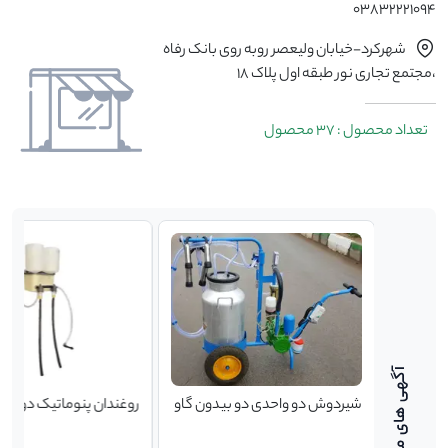
03832221094
شهرکرد-خیابان ولیعصر روبه روی بانک رفاه
،مجتمع تجاری نور طبقه اول پلاک 18
تعداد محصول : 37 محصول
تگاه
شیردوش دو واحدی دو بیدون گاو
روغندان پنوماتیک دو شیر