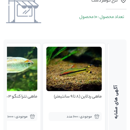
کرج گوهر دشت
تعداد محصول : 10 محصول
مولد
ماهی ردلاین (8 تا 9 سانتیمتر)
ماهی تترا کنگو 3 سانتیمتر
موجودی : 600 عدد
موجودی : 1000 عدد