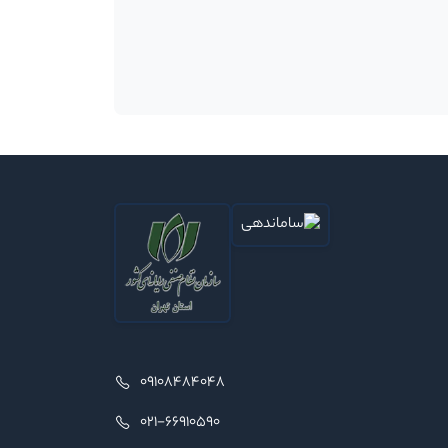
09108484048
021-66910590