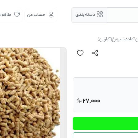
دسته بندی
حساب من
علاقه 
 آماده شترمرغ(آغازین)
27,000