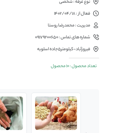
نوع غرفه : شخصی
فعال از : 1402/04/18
مدیریت : محمدرضا روستا
شماره های تماس : 09179200650
فیروزآباد-کیلومتر5جاده اسلویه
تعداد محصول : 10 محصول