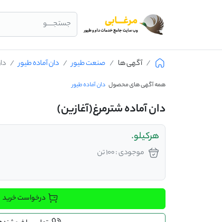
جستجــــو
آگهی ها
صنعت طیور
دان آماده طیور
دان
همه آگهی های محصول
دان آماده طیور
دان آماده شترمرغ(آغازین)
هرکیلو.
موجودی : 100 تن
درخواست خرید