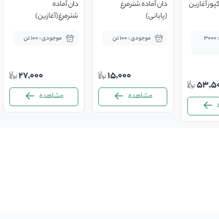
ور آغازین
دان آماده شترمرغ
دان آماده
(پایانی)
شترمرغ(آغازین)
موجودی : 3000
موجودی : 100 تن
موجودی : 100 تن
27,000
15,000
53,5
مشاهده
مشاهده