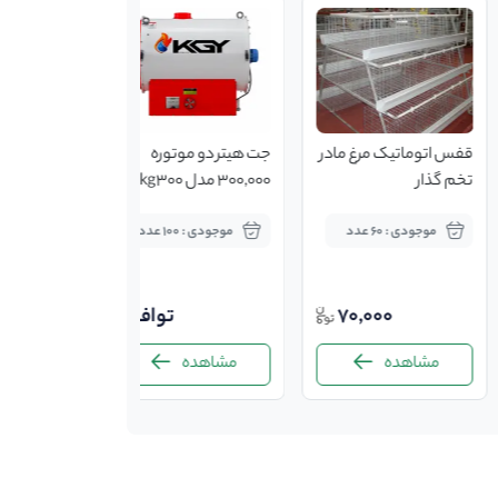
قفس اتوماتیک مرغ مادر
جت هیتر دو موتوره
تخم گذار
300,000 مدل kg300
(گازی)
موجودی : 60 عدد
موجودی : 100 عدد
70,000
توافقی
مشاهده
مشاهده