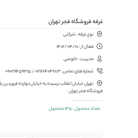
غرفه فروشگاه فجر تهران
نوع غرفه : شرکتی
فعال از : 1402/04/10
مدیریت : خلوصی
شماره های تماس : 02166404983 / 09029459315
فروشگاه فجر تهران
تعداد محصول : 135 محصول