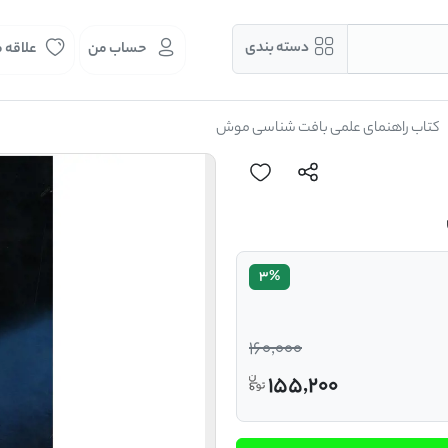
دسته بندی
حساب من
علاقه 
کتاب راهنمای علمی بافت شناسی موش
3%
160,000
155,200