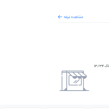
مشاهده غرفه
تهران خیابان انقلاب نرسیده به خیابان دوازده فروردین پلاک 13/34