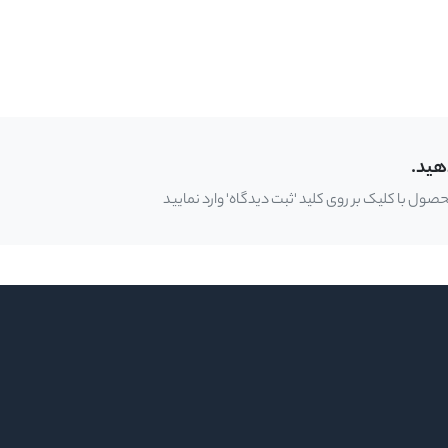
هید.
ل با کلیک بر روی کلید 'ثبت دیدگاه' وارد نمایید