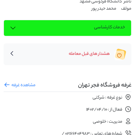
مولف	 محمد حیدر پور
خدمات کارشناسی
هشدار های قبل معامله
غرفه فروشگاه فجر تهران
مشاهده غرفه
نوع غرفه : شرکتی
فعال از : 1402/04/10
مدیریت : خلوصی
شماره های تماس : 02166404983 /