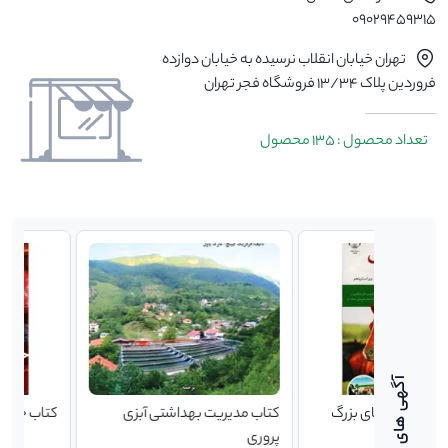
09029459315
تهران خیابان انقلاب نرسیده به خیابان دوازده
فروردین پلاک 13/34 فروشگاه فجر تهران
تعداد محصول : 135 محصول
ی بزرگ
کتاب مدیریت بهداشتی آبزی
کتاب خون شناسی دامپ
پروری