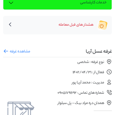
خدمات کارشناسی
هشدار های قبل معامله
غرفه عسل آریا
مشاهده غرفه
نوع غرفه : شخصی
فعال از : 1402/04/31
مدیریت : محمد آریا پور
شماره های تماس : 09051791692
همدان دره مراد بیک - پل سیلوار