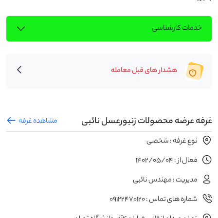
خدمات کارشناسی
هشدار های قبل معامله
غرفه عرضه محصولات زنبورعسل نائبی
مشاهده غرفه
نوع غرفه : شخصی
فعال از : 1402/05/04
مدیریت : مهندس نائبی
شماره های تماس : 09122470120