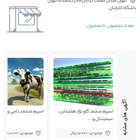
تهران میدان انقلاب خیابان16آذر دانشگاه تهران
باشگاه کارکنان
تعداد محصول : 11 محصول
تی
اسپرم منجمد گاو نژاد هلشتاین،
اسپرم منجمد دامی واردات
سیمینتال و ...
موجودی : 50000 ویال
موجودی : 100 عدد