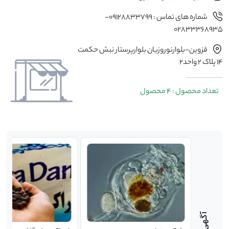
شماره های تماس : 09128833799-
02833368935
قزوین-بلوارنوروزیان بلوارپرستار نبش حکمت
14 پلاک 2 واحد2
تعداد محصول : 4 محصول