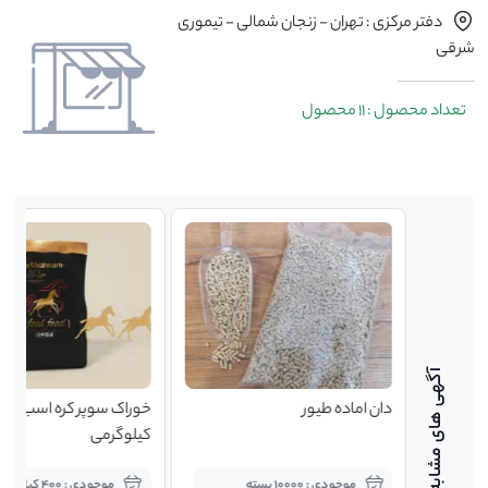
دفتر مرکزی : تهران - زنجان شمالی - تیموری
شرقی
تعداد محصول : 11 محصول
 بز
دان اماده طیور
کیلوگرمی
موجودی : 10000 بسته
موجودی : 400 کیلوگرم