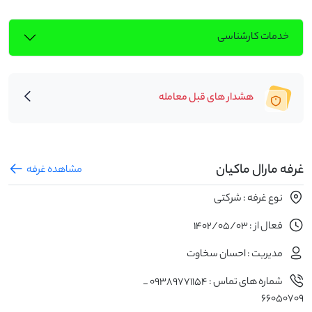
خدمات کارشناسی
هشدار های قبل معامله
غرفه مارال ماکیان
مشاهده غرفه
نوع غرفه : شرکتی
فعال از : 1402/05/03
مدیریت : احسان سخاوت
شماره های تماس : 09389771154 _
66050709