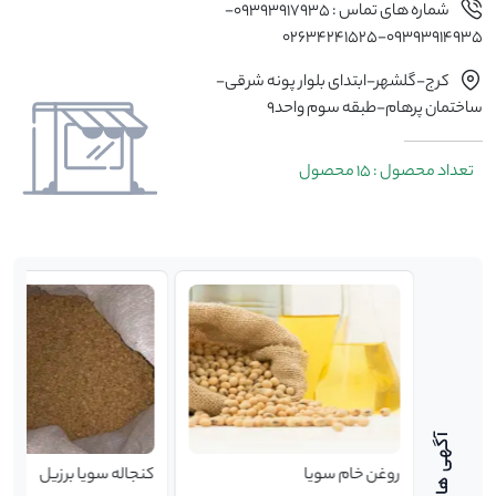
شماره های تماس : 09393917935-
09393914935-02634241525
کرج-گلشهر-ابتدای بلوار پونه شرقی-
ساختمان پرهام-طبقه سوم واحد9
تعداد محصول : 15 محصول
روغن خام سویا
کنجاله سویا برزیل