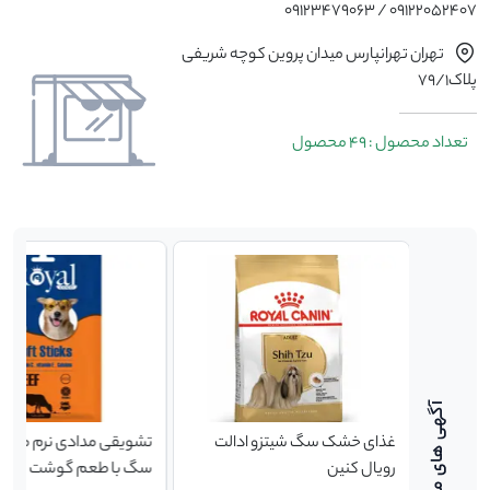
09122052407 / 09123479063
تهران تهرانپارس میدان پروین کوچه شریفی
پلاک79/1
تعداد محصول : 49 محصول
اد کوچک
غذای خشک سگ شیتزو ادالت
تشویقی مدادی نرم مخ
فلاتازور flatazor puppy وزن ۳
رویال کنین
سگ با طعم گوشت گاو ر