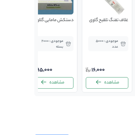
غلاف تفنگ تلقیح گاوی
دستکش مامایی گلاوت
موجودی : 5000
موجودی : 2000
عدد
بسته
95,000
16,000
مشاهده
مشاهده