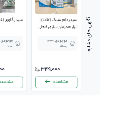
تلقیح مصنوعی مشرقی
سیدر دام سبک (cidr) |
سیدر گاوی (فایزر، 
ابزار همزمان‌سازی فحلی
و تولید مثل دسته جمعی
موجودی : 1000
موجودی : 1000
در گوسفند و بز
راس
بسته
عدد
400,000
25%
00
349,000
300,000
مشاهده
مشاهده
مشاهده
-