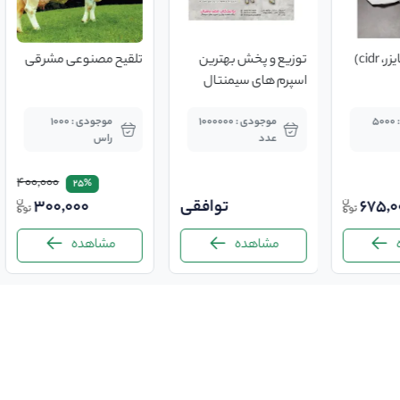
cidr)
توزیع و پخش بهترین
تلقیح مصنوعی مشرقی
اسپرم های سیمنتال
موجودی : 5000
موجودی : 1000000
موجودی : 1000
عدد
راس
400,000
25%
675,0
توافقی
300,000
مشاهده
مشاهده