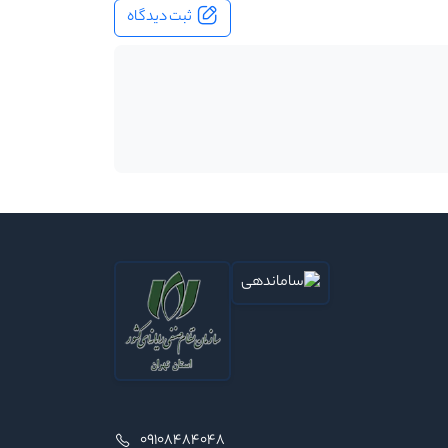
ثبت دیدگاه
09108484048