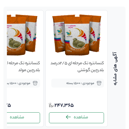
چین
کنسانتره تک مرحله ای 2/5درصد
بلدرچین گوشتی
بلدرچین مولد
موجودی : 1500 بسته
موجودی : 1500 بسته
,375
247,365
1,99
مشاهده
مشاهده