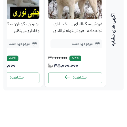
 اصیل
فروش سگ الابای _ سگ الابای
بهترین نگهبان: سگ الابای
یکایی با
توله ماده _فروش توله نر الابای
وفاداری بی‌نظیر
موجودی : 1 عدد
موجودی : 1 عدد
000
37,000,000
28,000,0
5.7%
5.4%
000,000
35,000,000
25,0
مشاهده
مشاهده
-