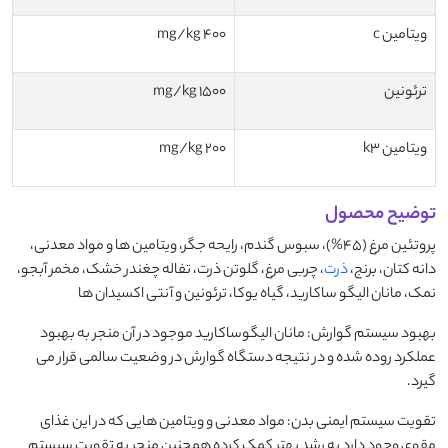
ویتامین c
400 mg/kg
ترئونین
1500 mg/kg
ویتامین k3
200 mg/kg
توضیح محصول
پروتئین مرغ (45%)، سبوس گندم، رایحه جگر، ویتامین ها و مواد معدنی،
دانه کتان، برنج،
ذرت
، چربی مرغ، گلوتن ذرت، تفاله چغندر خشک، مخمر آبجو،
نمک، مانان الیگو ساکارید، گیاه یوکا، ترئونین و آنتی اکسیدان ها
بهبود سیستم گوارش: مانان الیگوساکارید موجود در آن منجر به بهبود
عملکرد روده شده و در نتیجه دستگاه گوارش در وضعیت سالمی قرار می
گیرد.
تقویت سیستم ایمنی بدن: مواد معدنی و ویتامین هایی که در این غذای
مقوی وجود دارد به رشد بهتر کمک کرده همچنین منجر به تقویت سیستم