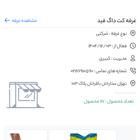
غرفه کت داگ فید
مشاهده غرفه
نوع غرفه : شرکتی
فعال از : 1404/12/03
مدیریت : کبیری
شماره های تماس : 02166910590
تهران ستارخان باقرخان پلاک 103
تعداد محصول : 117 محصول