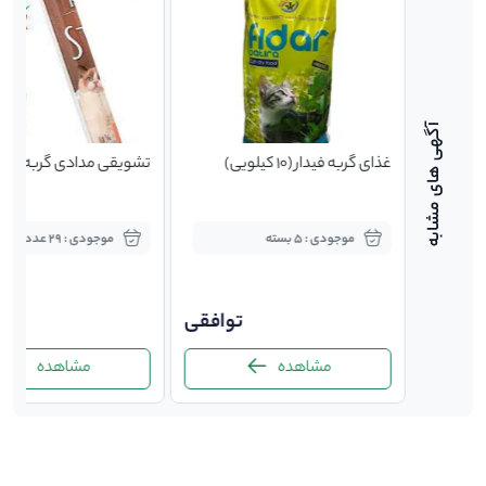
ر | طعم
غذای گربه فیدار (10 کیلویی)
تشویقی مدادی گربه رفلکس
chi &
موجودی : 5 بسته
موجودی : 29 عدد
33,
توافقی
00
مشاهده
مشاهده
-