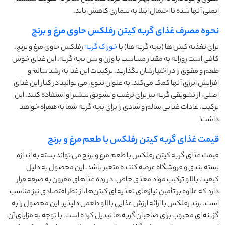
ایمنی آنها شده تا احتمال ابتلا به بیماری کاهش یابد.
نحوه مصرف غذای گربه کیتن رفلکس حاوی مرغ و برنج
برای تغذیه کیتن ‌ها (بچه گربه ها) با
خوراک گربه
رفلکس حاوی مرغ و برنج،
کافی است روزانه به مقدار متناسب با وزن و سن بچه گربه، این غذای خوش‌
طعم و مقوی را در اختیارشان بگذارید. ترکیبات این غذا به رشد سالم و
افزایش انرژی آنها کمک می‌کند. به عنوان تنوع، می ‌توانید در کنار این غذای
اصلی، از تشویقی گربه نیز برای ترغیب و تشویق بیشتر او استفاده کنید. این
ترکیب، عادات غذایی سالم و شادی را برای بچه گربه شما به همراه خواهد
داشت!
قیمت غذای گربه کیتن رفلکس با طعم مرغ و برنج
قیمت غذای گربه کیتن رفلکس با طعم مرغ و برنج می ‌تواند بسته به اندازه
بسته‌ بندی و فروشگاه عرضه ‌کننده متغیر باشد. این محصول به دلیل
کیفیت بالا و ترکیب مواد مغذی خاص، در رده غذاهای مقرون ‌به‌ صرفه قرار
دارد که علاوه بر تأمین نیازهای تغذیه‌ ای کیتن‌ها، از نظر اقتصادی نیز مناسب
است. برند رفلکس با ارائه ارزش غذایی بالا و طعمی دلپذیر، این محصول را به
گزینه‌ ای محبوب برای صاحبان گربه‌ ها تبدیل کرده است. با توجه به مزایای آن،