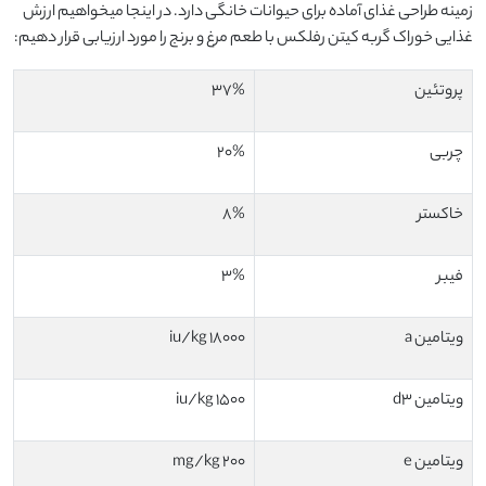
زمینه طراحی غذای آماده برای حیوانات خانگی دارد. در اینجا میخواهیم ارزش
غذایی خوراک گربه کیتن رفلکس با طعم مرغ و برنج را مورد ارزیابی قرار دهیم:
پروتئین
37%
چربی
20%
خاکستر
8%
فیبر
3%
ویتامین a
18000 iu/kg
ویتامین d3
1500 iu/kg
ویتامین e
200 mg/kg