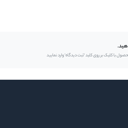
هید.
ل با کلیک بر روی کلید 'ثبت دیدگاه' وارد نمایید