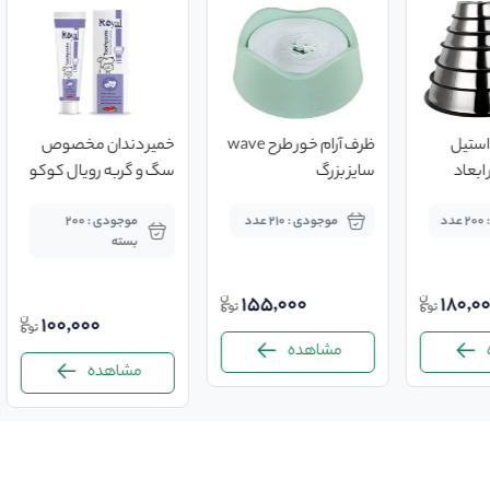
استیل
ظرف آرام خور طرح wave
خمیر دندان مخصوص
ابعاد
سایز بزرگ
سگ و گربه رویال کوکو
۱۰۰ گرم
د
موجودی : 210 عدد
موجودی : 200
بسته
155,000
180,0
100,000
مشاهده
مشاهده