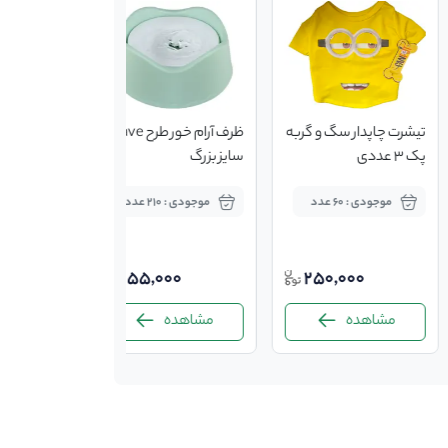
تیشرت چاپدار سگ و گربه
ظرف آرام خور طرح wave
پک 3 عددی
سایز بزرگ
موجودی : 60 عدد
موجودی : 210 عدد
155,000
250,000
مشاهده
مشاهده