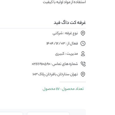
استفاده از مواد اولیه با کیفیت
غرفه کت داگ فید
نوع غرفه : شرکتی
فعال از : 1404/12/03
مدیریت : کبیری
شماره های تماس : 02166910590
تهران ستارخان باقرخان پلاک 103
تعداد محصول : 117 محصول