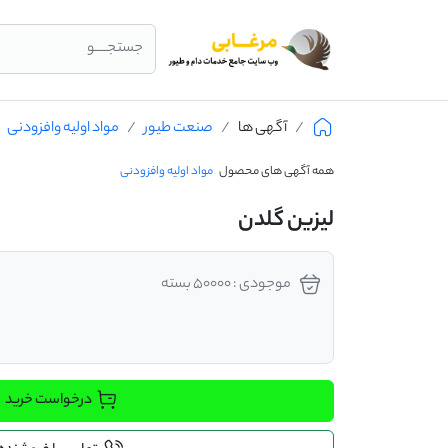
جستجــــو
آگهی ها
صنعت طیور
مواد اولیه وافزودنی
همه آگهی های محصول
مواد اولیه وافزودنی
لیزین گلدن
موجودی : 50000 بسته
درخواست خرید