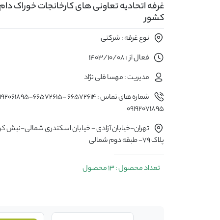
غرفه اتحادیه تعاونی های کارخانجات خوراک دام و
کشور
نوع غرفه : شرکتی
فعال از : 1403/10/08
مدیریت : مهسا قلی نژاد
09192071895
تهران-خیابان آزادی - خیابان اسکندری شمالی-نبش ک
پلاک 79- طبقه دوم شمالی
تعداد محصول : 13 محصول