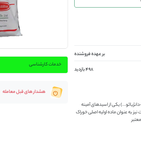
بر عهده فروشنده
خدمات کارشناسی
498 بازدید
هشدار های قبل معامله
فروش انواع لیزین برندهای متفاوت (گلدن - میهوا-فوفنگ-دانژیائو...) یکی از اسیدهای آمینه 
محدودکننده اصلی دام و طیور و به ویژه طیور است که در غلات نیز به عنوان ماده اولیه اصلی خوراک 
معتبر