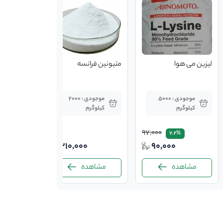
لیزین می هوا
متیونین فرانسه
موجودی : 5000
موجودی : 2000
کیلوگرم
کیلوگرم
97,000
7.2%
210,000
90,000
مشاهده
مشاهده