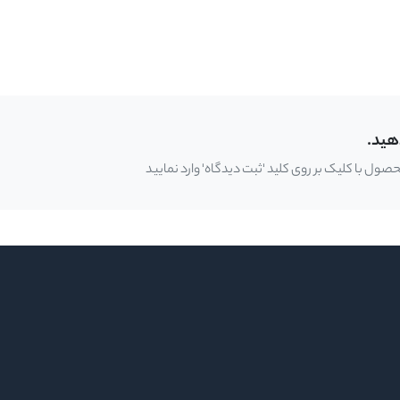
هید.
ل با کلیک بر روی کلید 'ثبت دیدگاه' وارد نمایید