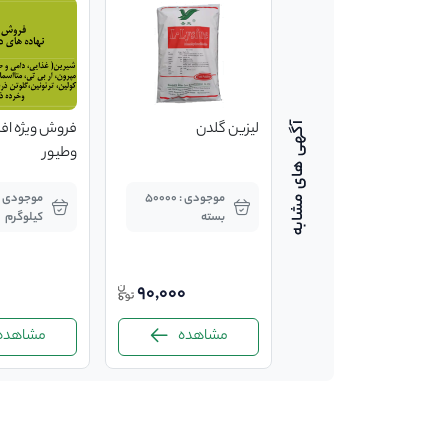
متیونین nhu
لیزین گلدن
فروش ویژه اف
وطیور
موجودی : 2000
موجودی : 50000
کیلوگرم
بسته
کیلوگرم
90,000
922,000
مشاهده
مشاهده
مشاهده
-