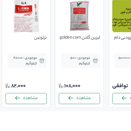
زودنی دام
لیزین گلدن golden corn
ترئونین
موجودی : 500000
موجودی : 500
موجودی : 48000
کیلوگرم
کیلوگرم
توافقی
108,000
82,000
مشاهده
مشاهده