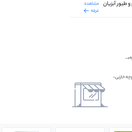
 طیور آبزیان
مشاهده
غرفه
شماره های تماس : 66572614 -66572615-09192061895-
وچه خازنی-