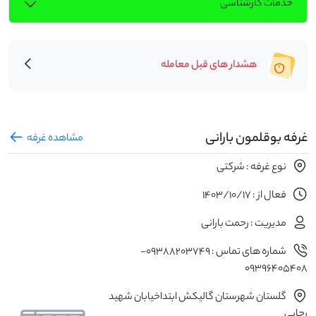
خدمات کارشناسی
هشدار های قبل معامله
غرفه بوقلمون بارانی
مشاهده غرفه
نوع غرفه : شرکتی
فعال از : 1403/10/17
مدیریت : رحمت بارانی
شماره های تماس : 09388203749-
09396405408
گلستان شهرستان گالیکش ابتداخیابان شهید
رجایی