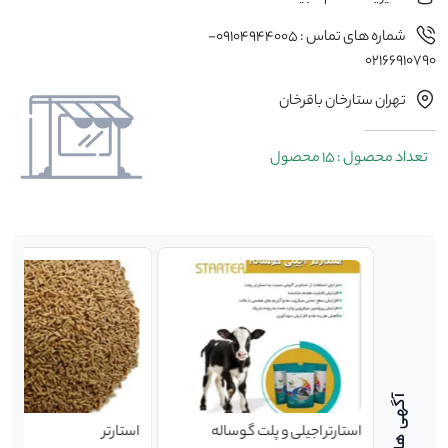
شماره های تماس : 09104944005-
02166910790
تهران ستارخان باقرخان
تعداد محصول : 15 محصول
له
استارتر اجیلی و پلت گوساله
استارتر