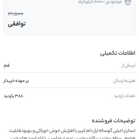
موجودی : 10000 کیلوگرم
22,500
توافقی
اطلاعات تکمیلی
ارسال از
قم
هزینه ارسال
بر عهده خریدار
تعداد بازدید
388 بازدید
توضیحات فروشنده
استارتر اجیلی گوساله اراز دام کبیر با افزایش خوش خوراکی و بهبودقابلیت 
هضم . سطح پروتیین بالا و پروتیین عبوری مناسب . دارای اسید های چرب 