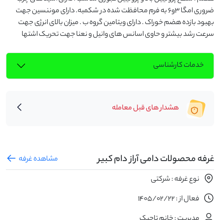
ضروری امگا 3و6 به فرم محافظت شده در شکمبه. دارای موننسین جهت 
بهبود بازده هضم خوراک . دارای ویتامین گروه ب . میزان بالای انرژی جهت 
سرعت رشد بیشتر و حاوی اسانس های وانیل و نعنا جهت تحریک اشتها
خدمات کارشناسی
هشدار های قبل معامله
غرفه محصولات دامی آراز دام کبیر
مشاهده غرفه
نوع غرفه : شرکتی
فعال از : 1405/02/22
مدیریت : خانم تاجیک