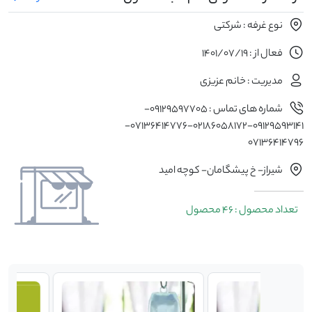
نوع غرفه : شرکتی
فعال از : 1401/07/19
مدیریت : خانم عزیزی
شماره های تماس : 09129597705-
09129593141-02186058172-07136414776-
07136414796
شیراز- خ پیشگامان- کوچه امید
تعداد محصول : 46 محصول