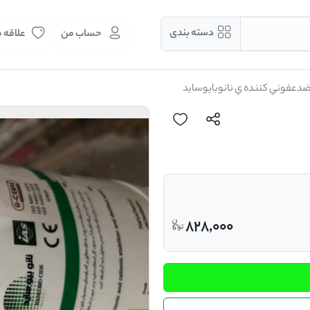
دسته بندی
حساب من
علاقه 
دعفوني كننده ي نانوبايوسايد
828,000