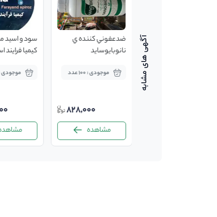
ضدعفونی کننده
ضدعفوني كننده ي
چندمنظوره سطوح و ابزار
نانوبايوسايد
کیمیا فرایند ا
موجودی : 10000
موجودی : 100 عدد
موجودی : 0 گال
لیتر
00
828,000
55,000
مشاهده
مشاهده
مشاهده
-