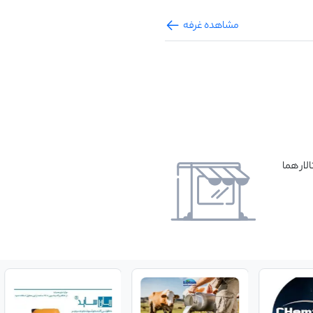
مشاهده غرفه
لار هما