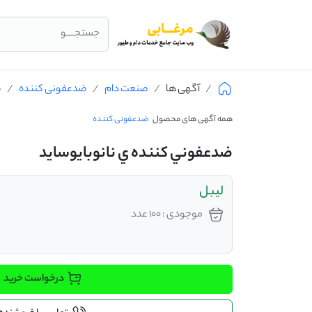
جستجــــو
آگهی ها
صنعت دام
ضدعفونی کننده
ض
همه آگهی های محصول
ضدعفونی کننده
ضدعفوني كننده ي نانوبايوسايد
ليبل
موجودی : 100 عدد
درخواست خرید