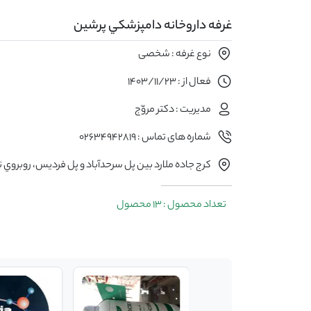
غرفه داروخانه دامپزشكي پرشين
نوع غرفه : شخصی
فعال از : 1403/11/23
مدیریت : دكتر مروّج
شماره های تماس : 02634942819
كرج جاده ملارد بين پل سرحدآباد و پل فرديس، روبروي تا
تعداد محصول : 13 محصول