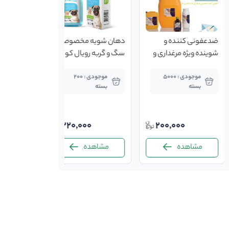
ضدعفونی کننده و
دهان شویه مخصوص
شوینده ویژه مرغداری و
سگ و گربه رویال کوکو
دامداری زربان ساید
۲4۰ میلی
موجودی : 5000
موجودی : 200
بسته
بسته
220,000
200,000
مشاهده
مشاهده