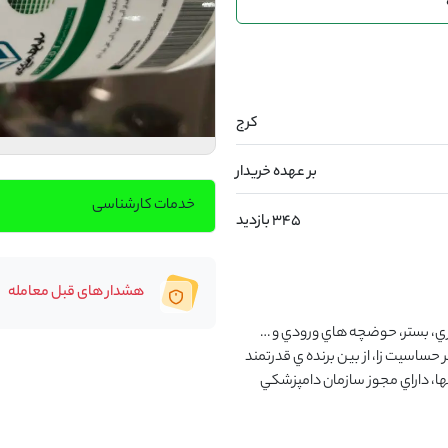
كرج
بر عهده خریدار
خدمات کارشناسی
345 بازدید
هشدار های قبل معامله
ضدعفوني كننده ي قوي كف، ديوار و سالن ، تجهيزات ، آبخوري، بستر، حوضچه هاي ورودي و …  
صنعت  دام و طيور ، حاوي ذرات نانوكلوييد نقره، غيرسمي، غير حساسيت زا، از بين برنده ي قدرتمند 
انواع ويروس، باكتري و قارچ، كاهنده ي بوي نامطبوع دامداريها، داراي مجوز سازمان دامپزشكي 