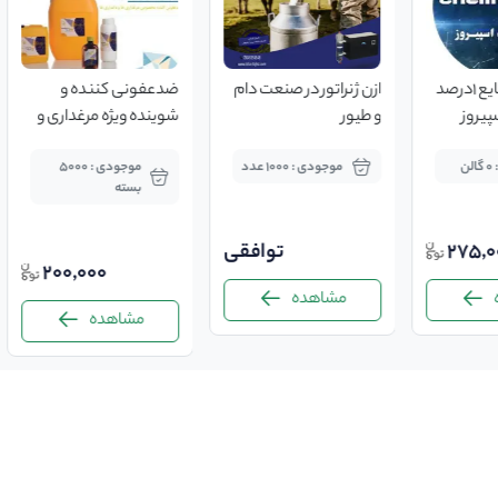
سود و اسید مایع ۱درصد
ازن ژنراتور در صنعت دام
ضدعفونی کننده و
سپیروز
و طیور
شوینده ویژه مرغداری و
دامداری زربان ساید
ن
موجودی : 1000 عدد
موجودی : 5000
بسته
275,0
توافقی
200,000
مشاهده
مشاهده