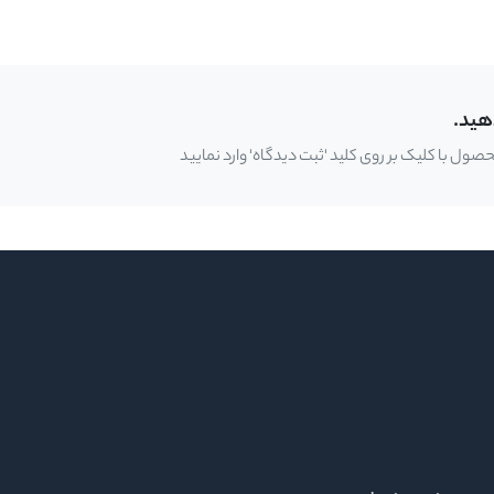
هید.
ل با کلیک بر روی کلید 'ثبت دیدگاه' وارد نمایید