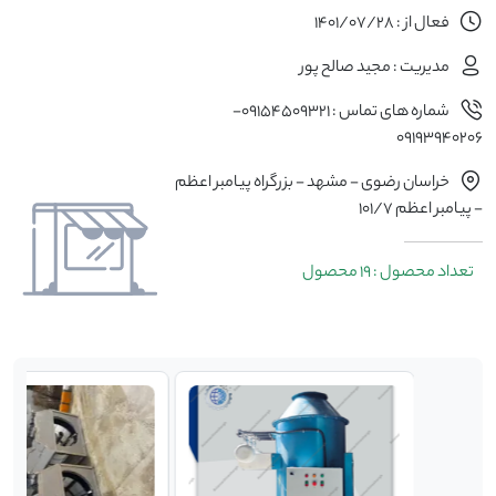
فعال از : 1401/07/28
مدیریت : مجید صالح پور
شماره های تماس : 09154509321-
09193940206
خراسان رضوی - مشهد - بزرگراه پیامبر اعظم
- پیامبر اعظم 101/7
تعداد محصول : 19 محصول