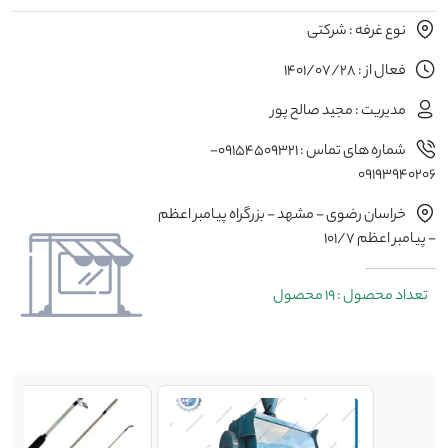
نوع غرفه : شرکتی
فعال از : 1401/07/28
مدیریت : مجید صالح پور
شماره های تماس : 09154509321-
09193940206
خراسان رضوی - مشهد - بزرگراه پیامبر اعظم
- پیامبر اعظم 101/7
تعداد محصول : 19 محصول