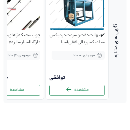
د خوراک
✔️ نهایت دقت و سرعت در میکس
چوب سه تکه ژله ای سیم
– با میکسر پدالی افقی آسیا
دار آلبا اس
ماشین!
پیچی
موجودی : 0 عدد
موجودی : 3 عدد
توافقی
توافقی
,000
مشاهده
مشاهده
-