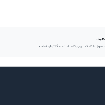
هید.
ل با کلیک بر روی کلید 'ثبت دیدگاه' وارد نمایید