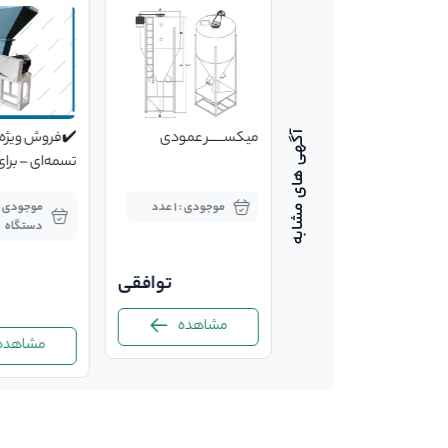
آسیاب دو طرف توری
میکســـــر عمودی
✔️فروش ویژه 
مدل 1250
تسمه‌ای – برای
حرفه‌ای‌ها در
موجودی : 10 عدد
موجودی : 1 عدد
و طیور
دستگاه
توافقی
توافقی
مشاهده
مشاهده
مشاهده