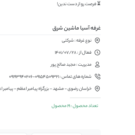
⏳ فرصت رو از دست ندین!
غرفه آسیا ماشین شرق
نوع غرفه : شرکتی
فعال از : 1401/07/28
مدیریت : مجید صالح پور
شماره های تماس : 09154509321-09193940206
خراسان رضوی - مشهد - بزرگراه پیامبر اعظم - پیامبر اعظم 7
تعداد محصول : 19 محصول