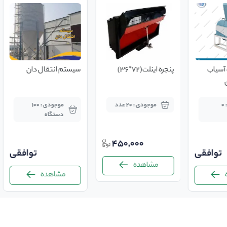
آسیاب
پنجره اینلت(72*36)
سیستم انتقال دان
 صنعت دام
موجودی : 0
موجودی : 20 عدد
موجودی : 100
دستگاه
450,000
توافقی
توافقی
مشاهده
مشاهده