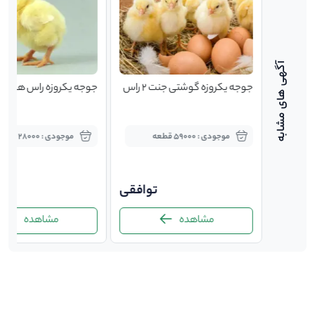
جوجه یکروزه گوشتی جنت 2 راس
جوجه یکروزه راس هما سب
موجودی : 59000 قطعه
موجودی : 28000 قطعه
25,0
توافقی
00
مشاهده
مشاهده
-