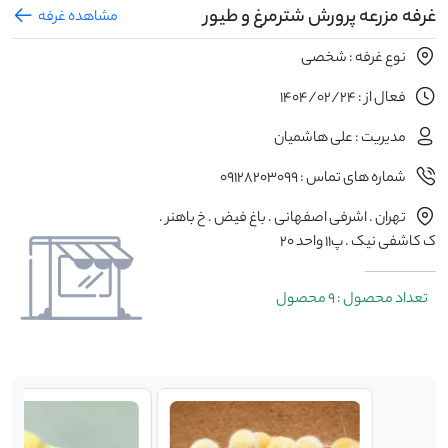
غرفه مزرعه پرورش شترمرغ و طیور
مشاهده غرفه
نوع غرفه : شخصی
فعال از : 1404/02/24
مدیریت : علی هاشمیان
شماره های تماس : 09128203099
تهران . اشرفی اصفهانی . باغ فیض . خ باهنر .
ک کاشفی نیک . پ۱۱ واحد ۲۰
تعداد محصول : 9 محصول