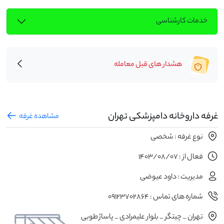
خدمات کارشناسی
هشدار های قبل معامله
غرفه داروخانه دامپزشکی تهران
مشاهده غرفه
نوع غرفه : شخصی
فعال از : 1403/08/07
مدیریت : داود عیوضی
شماره های تماس : 09123702864
تهران _ چیتگر _ بلوار علیمرادی _ پاساژ طوبی