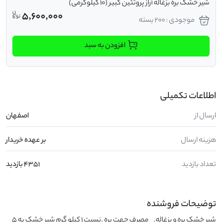
شیر خشک بره بزغاله آراز پروتئین کبیر (10 کیلوگرمی)
5,600,000
موجودی : 200 بسته
افزودن به سبد
اطلاعات تکمیلی
ارسال از
اصفهان
هزینه ارسال
بر عهده خریدار
تعداد بازدید
4351 بازدید
توضیحات فروشنده
شیر خشک بره و بزغاله.     مصرف جهت بره .نسبت 1 کیلو گرم شیر خشک به 5 