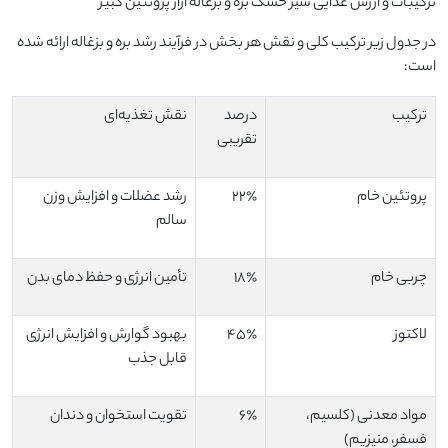
ترکیبات و ارزش غذایی شیر خشک بره و بزغاله آراز پروتئین کبیر
در جدول زیر ترکیب کلی و نقش هر بخش در فرآیند رشد بره و بزغاله ارائه شده
است:
ترکیب
درصد
نقش تغذیه‌ای
تقریبی
پروتئین خام
22٪
رشد عضلات و افزایش وزن
سالم
چربی خام
18٪
تأمین انرژی و حفظ دمای بدن
لاکتوز
45٪
بهبود گوارش و افزایش انرژی
قابل جذب
مواد معدنی (کلسیم،
6٪
تقویت استخوان و دندان
فسفر، منیزیم)