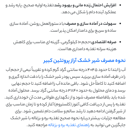
افزایش احتمال زنده مانی و بهبود رشد:
تغذیه اولیه صحیح، پایه رشد و
عملکرد آینده دام را شکل می دهد.
سهولت در آماده سازی و مصرف:
با دستورالعمل روشن، آماده سازی
ساده و سریع برای دامدار امکان پذیر است.
صرفه اقتصادی:
حجم ۱۰ کیلوگرمی، گزینه ای مناسب برای کاهش
هزینه سرانه تغذیه دامداری ها است.
نحوه مصرف شیر خشک آراز پروتئین کبیر
آب را ابتدا تا حدود ۴۰۴۵ درجه سانتی گراد گرم کرده و تقریباً نیمی از حجم آب
را در ظرف آماده سازی بریزید سپس پودر شیر خشک را با دقت اندازه گیری و
اضافه کنید تا کاملاً حل شود. باقی مانده آب را اضافه کنید تا حجم نهایی
برسد و دمای محلول به حدود ۳۸۴۰ درجه سانتی گراد برسد. محلول آماده
شده باید بلافاصله مصرف شود و از نگهداری طولانی مدت آن خودداری کنید.
تغذیه را پس از دریافت کافی آغوز (کلستروم) آغاز کرده و تا زمان مناسب برای
از شیر گرفتن ادامه دهید تا رشد سالم و سلامت دام تضمین شود. برای
مطالعه جزئیات بیشتر درباره نحوه صحیح تغذیه بره و بزغاله با شیر خشک
جایگزین می توانید به
راهنمای تغذیه بره و بزغاله
مراجعه کنید.