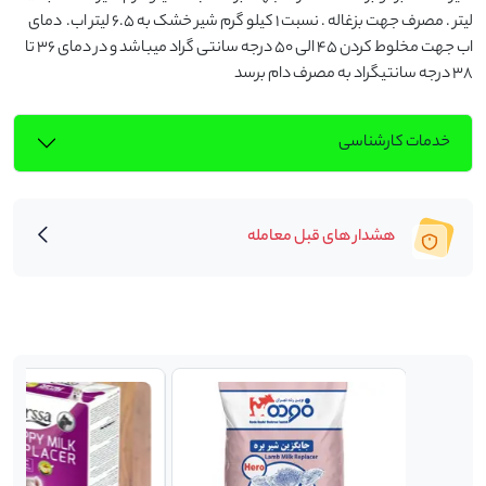
لیتر . مصرف جهت بزغاله . نسبت 1 کیلو گرم شیر خشک به 6.5 لیتر اب.  دمای 
اب جهت مخلوط کردن 45 الی 50 درجه سانتی گراد میباشد و در دمای 36 تا 
38 درجه سانتیگراد به مصرف دام برسد
خدمات کارشناسی
هشدار های قبل معامله