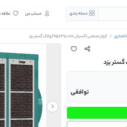
دسته بندی
حساب من
علاقه 
دامداری
کولر صنعتی آکسیال 35.000 kga کولاک گستر یزد
توافقی