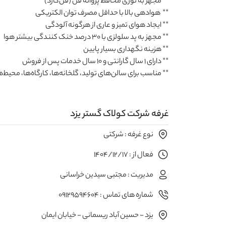
** مناسب برای سالن‌های تولید، گلخانه‌ها، کارگاه‌ها، محیط‌های صنعتی، مرغداری‌ها و دامداری‌ها
غرفه شرکت کولاک گستر یزد
نوع غرفه : شرکتی
فعال از : 1404/12/17
مدیریت : مجتبی سیدین خراسانی
شماره های تماس : 09129594604
یزد - حسین آباد ریسمانی - خیابان ایمان