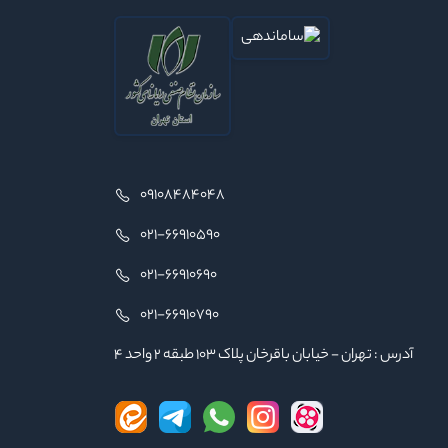
09108484048
021-66910590
021-66910690
021-66910790
آدرس : تهران - خیابان باقرخان پلاک ۱۰۳ طبقه ۲ واحد ۴