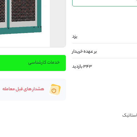
یزد
بر عهده خریدار
خدمات کارشناسی
343 بازدید
هشدار های قبل معامله