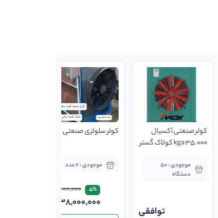
کولر صنعتی آکسیال
کولر سلولزی صنعتی
35.000 kga کولاک گستر
یزد
موجودی : 50
موجودی : 2 عدد
دستگاه
40,000,000
5%
38,000,000
توافقی