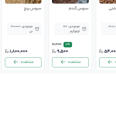
شتی
سبوس گندم
سبوس برنج
موجودی : 2000
موجودی : 170
موجودی : 200000
کیلوگرم
تن
10,800
12%
1,800,000
9,500
54,00
مشاهده
مشاهده