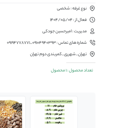
نوع غرفه : شخصی
فعال از : 1404/05/04
مدیریت : امیرحسین جودکی
شماره های تماس : 09104940393_09194778771
تهران_شهرری_کمربندی دوم تهران
تعداد محصول : 1 محصول