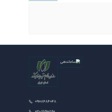
09108484048
021-66910590