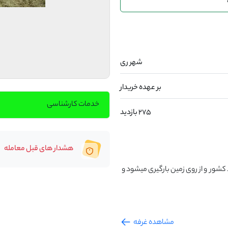
شهر ری
بر عهده خریدار
خدمات کارشناسی
275 بازدید
هشدار های قبل معامله
تولید یونجهخشک  بدون علف با اب قنات ارسال ب تمام نقاط کشور  و از روی زمین بارگیری میشود و 
مشاهده غرفه