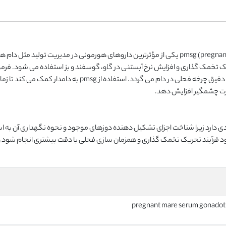
سیدر پروژسترونی یا هورمون pmsg (pregnant mare serum gonadotropin) یکی از مؤثرترین داروهای هورمونی در مدیریت تولید 
تخمک گذاری و افزایش نرخ آبستنی در گاو، گوسفند و بز استفاده می شود. فرم
پایدار این دارو باعث تحریک فولیکول های تخمدانی و کنترل دقیق چرخه فحلی در دام می گردد. استفاده از pmsg به دا
 صورت چشمگیر افزایش دهد.
یادی دارد زیرا شناخت اجزای تشکیل دهنده دوزهای موجود و نحوه نگهداری آن به ا
 فرآیند تحریک تخمک گذاری و همزمان سازی فحلی با دقت بیشتری انجام شود و
pregnant mare serum gonadotr