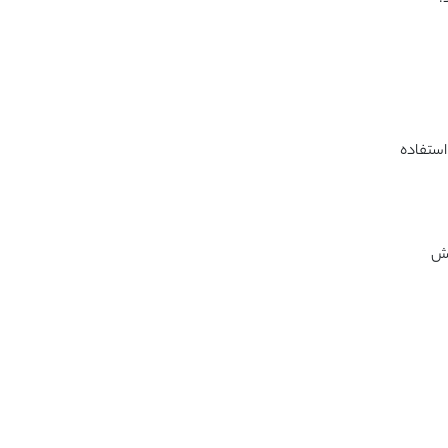
 استفاده
ر گاو باعث افزایش