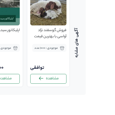
سیدر پروژسترونی،
فروش گوسفند نژاد
اپلیکاتور سی
هورمون pmsg
آواسی با بهترین قیمت
موجودی : 300
موجودی : 1000 عدد
موجودی : 5 عد
بسته
توافقی
00
205,000
مشاهده
مشاهده
مشاهده
-