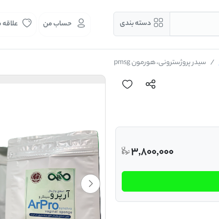
دسته بندی
حساب من
علاقه 
سیدر پروژسترونی، هورمون pmsg
3,800,000