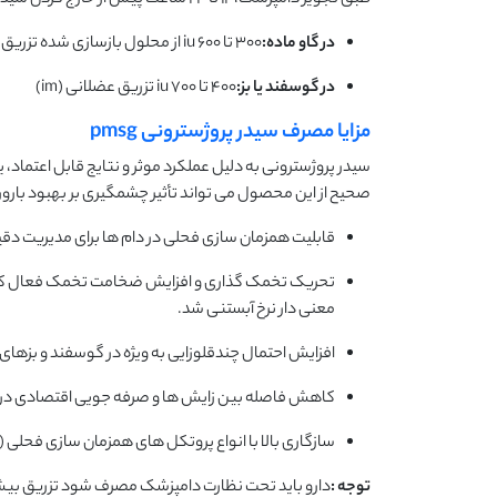
طبق تجویز دامپزشک، ۱۲ تا ۲۴ ساعت پیش از خارج کردن سیدر انجام می شود تا فحلی و تخمک گذاری به صورت طبیعی و هماهنگ اتفاق بیفتد.
در گاو ماده:
۳۰۰ تا ۶۰۰ iu از محلول بازسازی شده تزریق عضلانی (im)
در گوسفند یا بز:
۴۰۰ تا ۷۰۰ iu تزریق عضلانی (im)
مزایا مصرف سیدر پروژسترونی pmsg
سیدر پروژسترونی به دلیل عملکرد موثر و نتایج قابل اعتماد،
صحیح از این محصول می تواند تأثیر چشمگیری بر بهبود بارو
قابلیت همزمان سازی فحلی در دام ها برای مدیریت دقی
معنی دار نرخ آبستنی شد.
افزایش احتمال چندقلوزایی به ویژه در گوسفند و بزهای م
کاهش فاصله بین زایش ها و صرفه جویی اقتصادی در 
سازگاری بالا با انواع پروتکل های همزمان سازی فحلی (
توجه
:
دارو باید تحت نظارت دامپزشک مصرف شود تزریق بیش