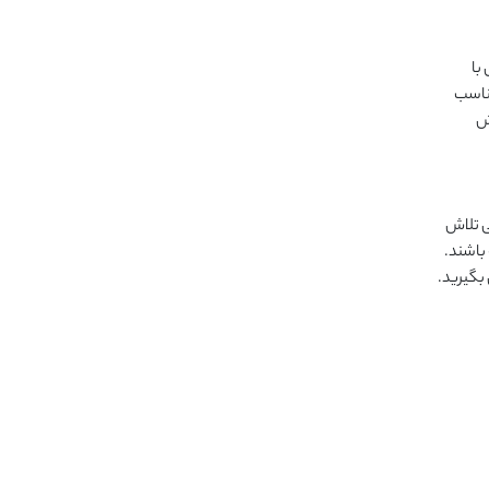
با
مناسب
یش
رغابی تلاش
باشند.
بگیرید.