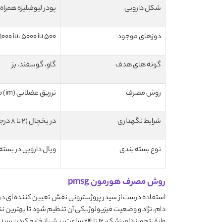
شکل دارویی
پودر لیوفیلیزه همراه
دوزهای موجود
500 iu، 1000 iu، 5000 iu
گونه های هدف
گاو، گوسفند، بز
روش مصرف
تزریق عضلانی (im) طبق تجویز دامپزشک
شرایط نگهداری
در یخچال (۲ تا ۸ درجه سانتی گراد) و به دور از نور
نوع بسته بندی
ویال دارویی در بسته
روش مصرف هورمون pmsg
استفاده درست از سیدر پروژسترونی نقش تعیین کننده ای در م
دام، نژاد و وضعیت فیزیولوژیکی آن تنظیم شود تا بهترین نتی