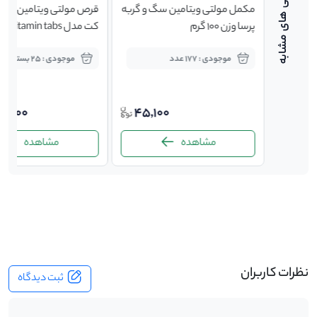
مکمل مولتی ویتامین سگ و گربه
قرص مولتی ویتامین گربه جیم
پرسا وزن 100 گرم
کت مدل multi-vitamin tabs
موجودی : 177 عدد
موجودی : 25 بسته
1,775,000
45,100
مشاهده
مشاهده
-
نظرات کاربران
ثبت دیدگاه