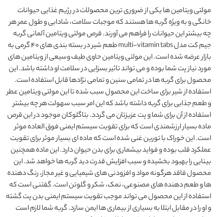
مولتی ویتامین ها یکی از ضروری ترین محصولات در رژیم غذایی حیوانات 
خانگی و به ویژه گربه ها هستند که موجبات سلامت، شادابی و طول عمر هر 
چه بیشتر این حیوانات را فراهم می آورند. قرص مولتی ویتامین آلمانی گربه 
جیم کت مدل multi-vitamin tabs طعم شیر در بسته بندی های 40 گرمی به 
بازار عرضه شده است. این مولتی ویتامین حاوی طیف وسیعی از ویتامین های 
مورد نیاز پت شما بوده و می تواند تاثیر بسزایی در سلامت او داشته باشد. این 
محصول برای گربه ها در تمامی سنین و تمامی نژادها قابل استفاده است. 
استفاده از شیر برای ساخت این محصول سبب شده تا این مولتی ویتامین عطر 
و طعم جذابی برای گربه داشته باشد که این امر سبب سهولت هر چه بیشتر 
استفاده از آن برای شما و پت عزیزتان می گردد. بتاگلوکان موجود در این قرص 
ماده بسیار ارزشمندی است که برای تقویت سیستم ایمنی فوق العاده موثر 
است. این خوراک با تورین غنی شده است که ماده ای بسیار موثر برای تقویت 
عملکرد قلب بوده و فواید بیشماری برای بدن حیوان دارد. این ماده همچنین 
بینایی را بهبود بخشیده و سبب افزایش قدرت دید گربه ها خواهد شد. این 
محصول فاقد هرگونه مواد و افزودنی های شیمیایی و غیر مجاز، رنگ دهنده 
ها و طعم دهنده های مصنوعی، نمک، شکر و گلوتن است. گفتنی است که 
استفاده از این محصول می تواند موجب تقویت سیستم ایمنی بدن پت گشته 
و او را در مقابل ابتلا به بسیاری از بیماری ها ایمن سازد. گربه شما لازم است 