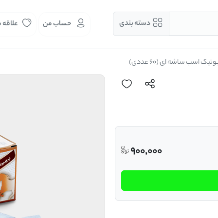
دسته بندی
حساب من
علاقه 
تیک اسب ساشه ای (60 عددی)
900,000