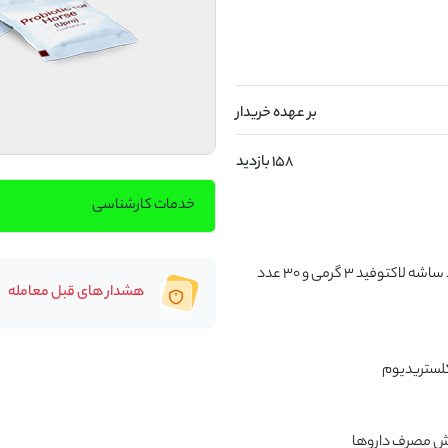
بر عهده خریدار
158 بازدید
خدمات کارشناسی
پروبیوتیک مخلوط و محلول اکویی‌لاکت و اکویی‌پرو (۳۰ عدد ساشه لاکتوفید ۳ گرمی و ۳۰ عدد 
هشدار های قبل معامله