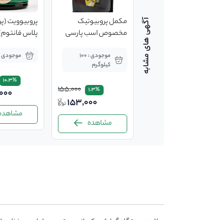
پودر پروبیوتیک سگ و
مکمل پروبیوتیک
پروبیوویت (پ
گربه
مخصوص اسب پارسی
پلاس فانتوم)
لاکت
موجودی : 4 عدد
موجودی : 100
موجودی : 90 سط
کیلوگرم
10.3%
155,000
1.3%
,000
150,000
153,000
مشاهده
مشاهده
مشاهده
-