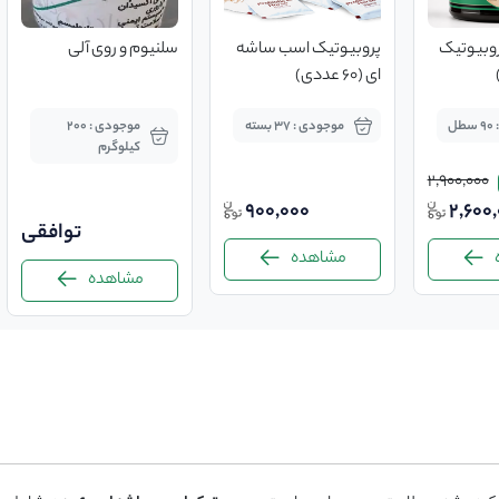
روبیوتیک
پروبیوتیک اسب ساشه
سلنیوم و روی آلی
ای (60 عددی)
ل
موجودی : 37 بسته
موجودی : 200
کیلوگرم
2,900,000
900,000
2,600
توافقی
مشاهده
مشاهده