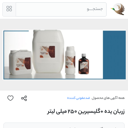
جستجــــو
همه آگهی های محصول
ضدعفونی کننده
زربان یده +گلیسیرین 250 میلی لیتر