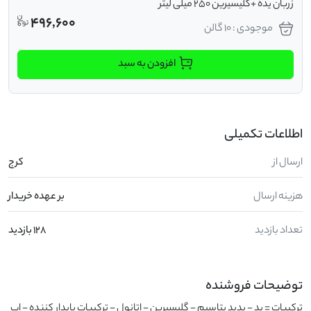
زربان یده +گلیسیرین 250 میلی لیتر
496,600
موجودی : 10 گالن
افزودن به سبد
اطلاعات تکمیلی
ارسال از
کرج
هزینه ارسال
بر عهده خریدار
تعداد بازدید
128 بازدید
توضیحات فروشنده
ترکیبات = ید - یدید پتاسیم - گلیسیرین - اتانول - ترکیبات پایدار کننده - اب 