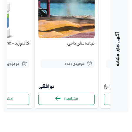
نهاده های دامی
کالموزند – calmozand
موجودی : عدد
موجودی : 1 عدد
192,400
توافقی
ه
مشاهده
مشاهده
-