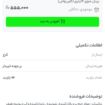
زربان شوی 4 لیتری (کلین واش)
555,000
موجودی : 10 گالن
افزودن به سبد
اطلاعات تکمیلی
ارسال از
کرج
هزینه ارسال
بر عهده خریدار
تعداد بازدید
94 بازدید
توضیحات فروشنده
تركيبات : مواد جرم بر و پاك كننده، شوينده ، پايداركننده و آب ديونيزه طيف 