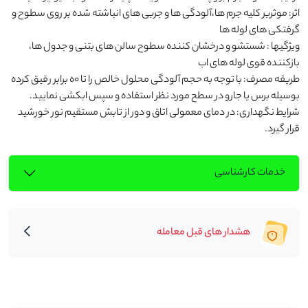
اثر: موثربر كليه جرم ها،آلودگی ها و جربى هاى انباشته شده بر روى سطوح و 
ویژگیها : شستشو و درخشان كننده سطوح سالن هاى بتنى و جدول ها، 
طريقه مصرف: با توجه به حجم آلودگی محلول خالص را تا ٠ه برابر رقيق كرده 
شرايط نگهداری: در دماى معمولى اتاق و دور از تابش مستقيم نور خورشيد 
قرار گیرد.
خدمات کارشناسی
هشدار های قبل معامله