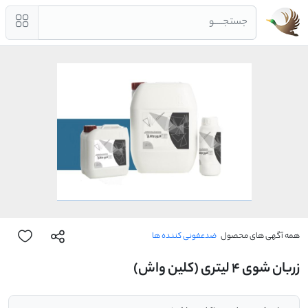
جستجــــو
همه آگهی های محصول
ضدعفونی کننده ها
زربان شوی 4 لیتری (کلین واش)