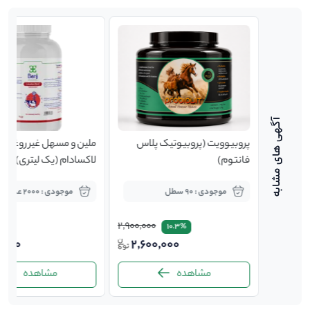
پروبیوویت (پروبیوتیک پلاس
ملین و مسهل غیر روغنی
فانتوم)
لاکسادام (یک لیتری)
موجودی : 90 سطل
موجودی : 2000 عدد
2,900,000
10.3%
,000
2,600,000
3,10
مشاهده
مشاهده