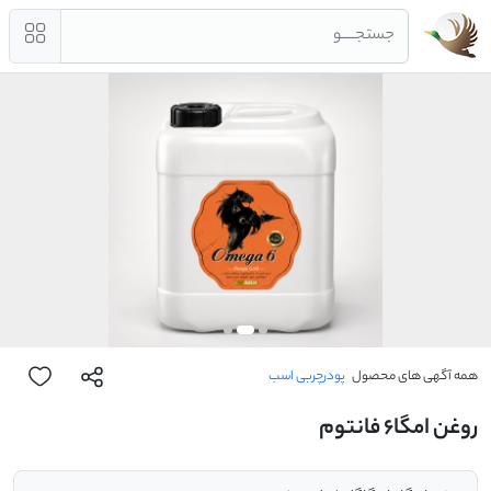
جستجــــو
همه آگهی های محصول
پودرچربی اسب
روغن امگا6 فانتوم