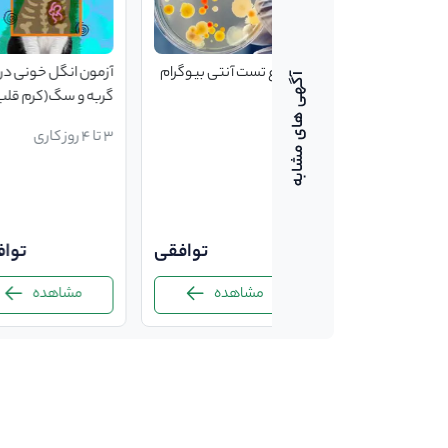
انواع تست آنتی بیوگرام
آزمون انگل خونی در
گربه و سگ(کرم قلب 
دیروفیلاریا ایمیتیس 
3 تا 4 روز کاری
روش pcr)
توافقی
توا
مشاهده
مشاهده
-