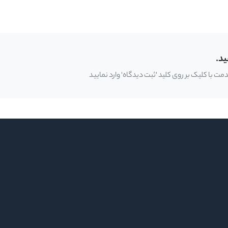
ید.
 با کلیک بر روی کلید 'ثبت دیدگاه' وارد نمایید