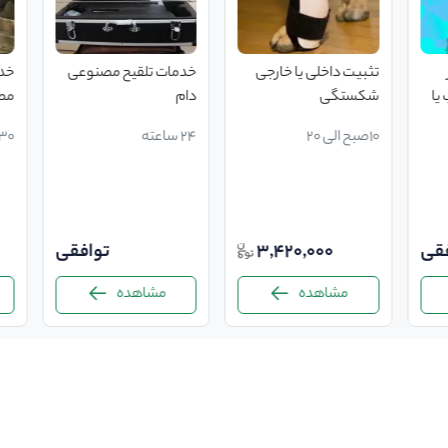
تثبیت داخلی یا خارجی
خدمات تلقیح مصنوعی
خدم
یا
شکستگی
دام
مص
به
10صبح الی 20
24 ساعته
8/30 
فقی
3,420,000
توافقی
مشاهده
مشاهده