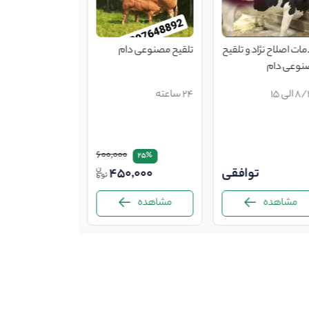
ات اصلاح نژاد و تلقیح
تلقیح مصنوعی دام
نوعی دام
الی 15
24 ساعته
600,000
25%
توافقی
450,000
مشاهده
مشاهده