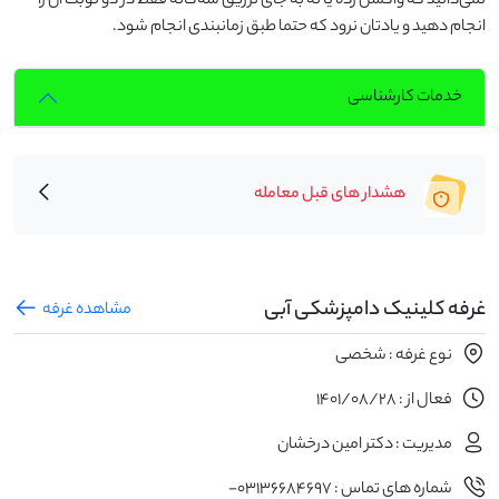
نمی‌دانید که واکسن زده یا نه به جای تزریق سه‌گانه فقط در دو نوبت آن را
انجام دهید و یادتان نرود که حتما طبق زمانبندی انجام شود.
خدمات کارشناسی
هشدار های قبل معامله
غرفه کلینیک دامپزشکی آبی
مشاهده غرفه
نوع غرفه : شخصی
فعال از : 1401/08/28
مدیریت : دکتر امین درخشان
شماره های تماس : 03136684697-