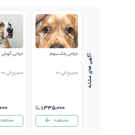
واکسن پلی والان گربه
جراحی پلک سوم
جراحی گوش
10صبح الی 20
10صبح الی 20
10صبح الی 20
,000
1,335,000
380,000
مشاهده
مشاهده
مشاهده