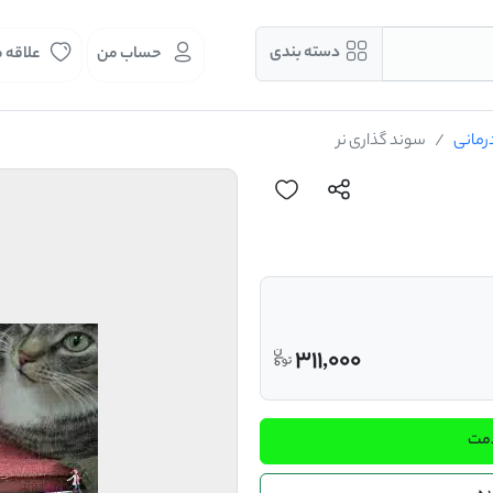
دسته بندی
حساب من
علاقه 
رمانی
سوند گذاری نر
311,000
دمت