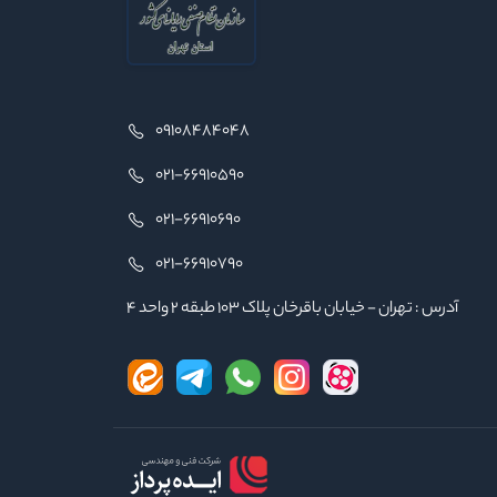
09108484048
021-66910590
021-66910690
021-66910790
آدرس : تهران - خیابان باقرخان پلاک ۱۰۳ طبقه ۲ واحد ۴