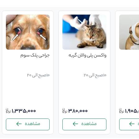
واکسن پلی والان گربه
جراحی پلک سوم
10صبح الی 20
10صبح الی 20
1,335,000
380,000
1,905
مشاهده
مشاهده