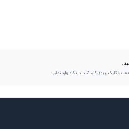
ید.
 با کلیک بر روی کلید 'ثبت دیدگاه' وارد نمایید