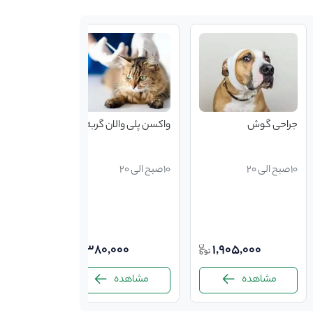
جراحی گوش
واکسن پلی والان گربه
جراحی پلک
10صبح الی 20
10صبح الی 20
10صبح الی 20
000
380,000
1,905,000
مشاهده
مشاهده
مشاه