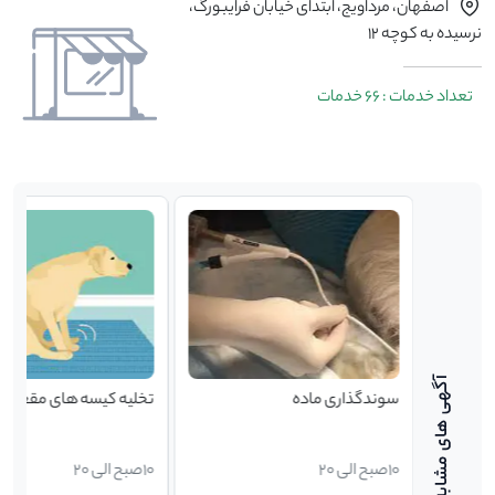
اصفهان، مرداویج، ابتدای خیابان فرایبورگ،
نرسیده به کوچه 12
تعداد خدمات : 66 خدمات
سوندگذاری ماده
تخلیه کیسه های مقعدی
10صبح الی 20
10صبح الی 20