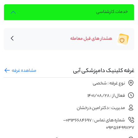
خدمات کارشناسی
هشدار های قبل معامله
غرفه کلینیک دامپزشکی آبی
مشاهده غرفه
نوع غرفه : شخصی
فعال از : 1401/08/28
مدیریت : دکتر امین درخشان
شماره های تماس : 03136684697-
09356499737