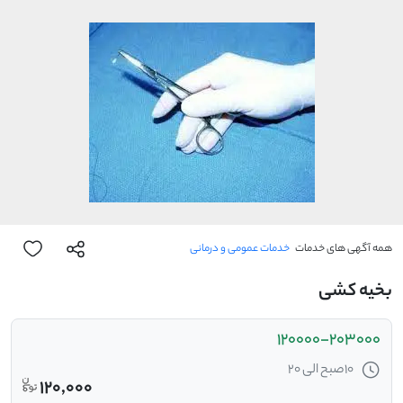
همه آگهی های خدمات
خدمات عمومی و درمانی
بخیه کشی
120000-203000
10صبح الی 20
120,000