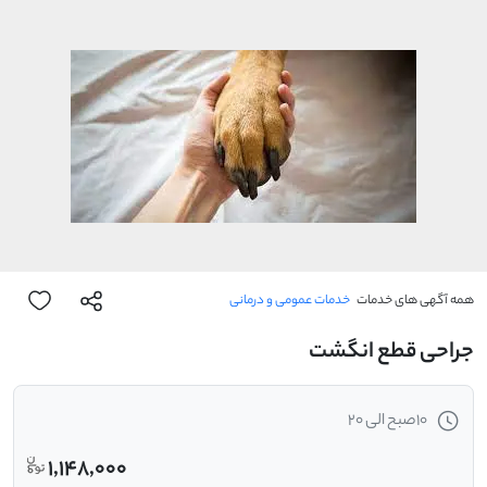
همه آگهی های خدمات
خدمات عمومی و درمانی
جراحی قطع انگشت
10صبح الی 20
1,148,000