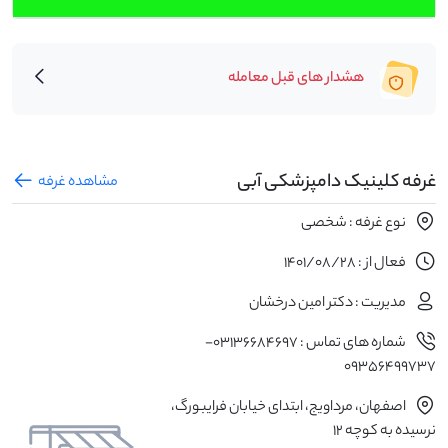
هشدار های قبل معامله
غرفه کلینیک دامپزشکی آبی
مشاهده غرفه
نوع غرفه : شخصی
فعال از : 1401/08/28
مدیریت : دکتر امین درخشان
شماره های تماس : 03136684697-
09356499737
اصفهان، مرداویج، ابتدای خیابان فرایبورگ،
نرسیده به کوچه 12