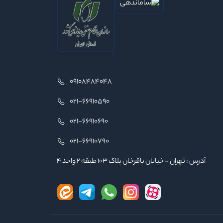
09108484048
021-66910590
021-66910690
021-66910790
آدرس : تهران - خیابان باقرخان پلاک ۱۰۳ طبقه ۲ واحد ۴