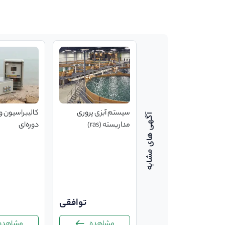
تامین خوراک انواع آبزیان
سیستم آبزی پروری
کالیبراسیون و
مداربسته (ras)
دوره‌ای
توافقی
توافقی
مشاهده
مشاهده
مشاهده