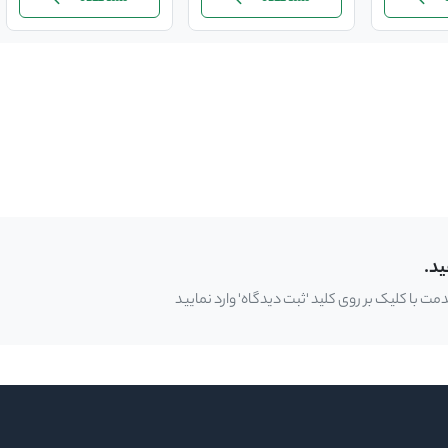
ید.
 با کلیک بر روی کلید 'ثبت دیدگاه' وارد نمایید