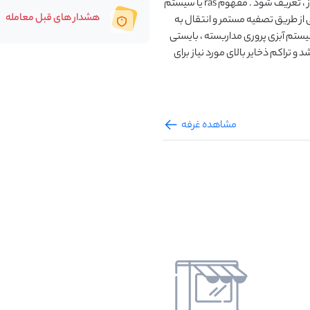
مصرف مجدد آب با کمتر از %10 حجم کل آب جایگزین در هر روز ، تعریف شود . مفهوم ras یا سیستم
هشدار های قبل معامله
 از طریق تصفیه مستمر و انتقال به
ستم آبزی پروری مداربسته ، بایستی
د و تراکم ذخایر بالای مورد نیاز برای
مشاهده غرفه