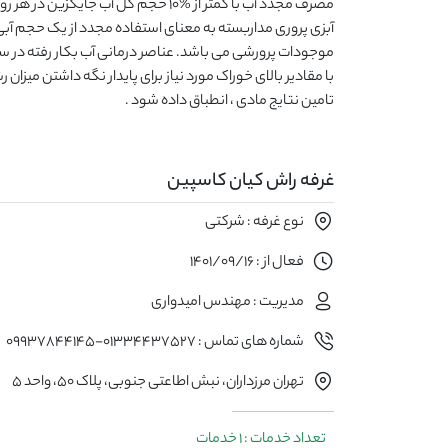
آبزی پروری مداربسته به معنای استفاده مجدد از یک حجم آبی
موجودات پرورشی می باشد. عناصر درمانی آب بکار رفته در سی
با مقادیر بالای خوراک مورد نیاز برای پایدار نگه داشتن میزان رش
تامین نتایج مادی ، انطباق داده شود .
غرفه راش کیان کاسپین
نوع غرفه : شرکتی
فعال از : 1401/09/16
مدیریت : مهندس امیدواری
شماره های تماس : 01334437527-09937844145
تهران مرزداران، نبش اطاعتی جنوبی، پلاک ۵۰، واحد ۵
تعداد خدمات : 1 خدمات