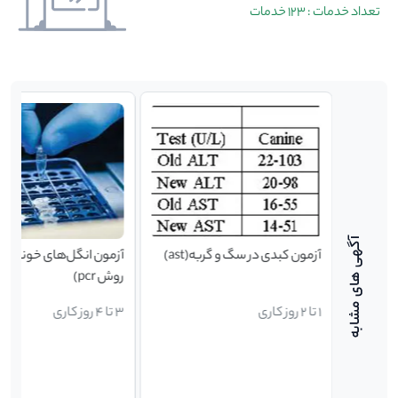
تعداد خدمات : 123 خدمات
به(تری
آزمون کبدی در سگ و گربه(ast)
آزمون انگل‌‌‌‌‌های خونی(ت
روش pcr)
1 تا 2 روز کاری
3 تا 4 روز کاری