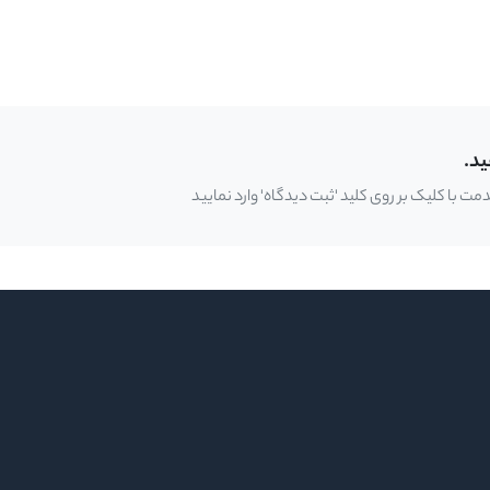
ید.
 با کلیک بر روی کلید 'ثبت دیدگاه' وارد نمایید