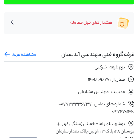
هشدار های قبل معامله
غرفه گروه فنی مهندسی آبدیسان
مشاهده غرفه
نوع غرفه : شرکتی
فعال از : 1401/09/27
مدیریت : مهندس مشایخی
شماره های تماس : 07733336737-
09172701310
بوشهر، بلوار امام خمینی (سنگی غربی)،
بوستان 28، پلاک 23، اولین پلاک بعد از سازمان